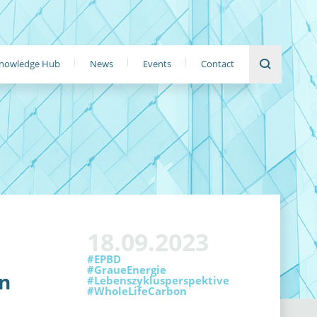
nowledge Hub
News
Events
Contact
18.09.2023
#EPBD
#GraueEnergie
n
#Lebenszyklusperspektive
#WholeLifeCarbon