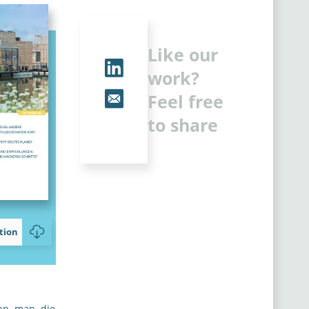
Like our
work?
Feel free
to share
tion
enn man die