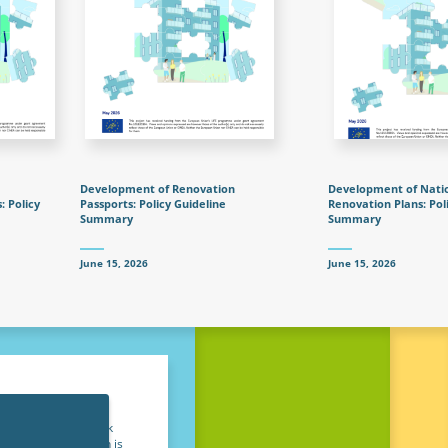
Development of Renovation
Development of Natio
: Policy
Passports: Policy Guideline
Renovation Plans: Pol
Summary
Summary
June 15, 2026
June 15, 2026
ndependent think tank
uildings. Our vision is