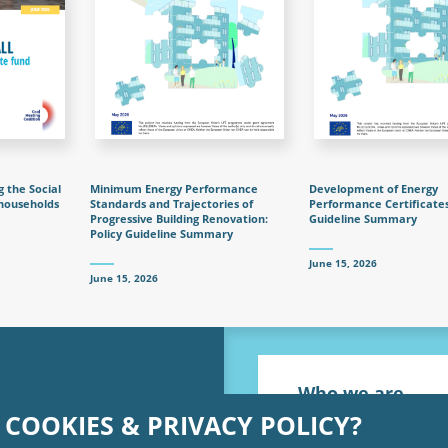
g the Social
Minimum Energy Performance
Development of Energy
households
Standards and Trajectories of
Performance Certificates
Progressive Building Renovation:
Guideline Summary
Policy Guideline Summary
June 15, 2026
June 15, 2026
Who we are
 COOKIES & PRIVACY POLICY?
BPIE is Europe's leading i
on energy performance of b