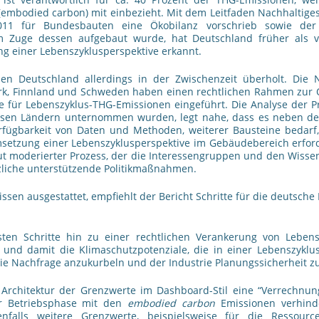
embodied carbon) mit einbezieht. Mit dem Leitfaden Nachhaltige
011 für Bundesbauten eine Ökobilanz vorschrieb sowie der
 Zuge dessen aufgebaut wurde, hat Deutschland früher als v
g einer Lebenszyklusperspektive erkannt.
n Deutschland allerdings in der Zwischenzeit überholt. Die N
rk, Finnland und Schweden haben einen rechtlichen Rahmen zur 
e für Lebenszyklus-THG-Emissionen eingeführt. Die Analyse der 
diesen Ländern unternommen wurden, legt nahe, dass es neben de
rfügbarkeit von Daten und Methoden, weiterer Bausteine bedarf,
setzung einer Lebenszyklusperspektive im Gebäudebereich erford
ut moderierter Prozess, der die Interessengruppen und den Wiss
tzliche unterstützende Politikmaßnahmen.
ssen ausgestattet, empfiehlt der Bericht Schritte für die deutsche P
ten Schritte hin zu einer rechtlichen Verankerung von Lebens
und damit die Klimaschutzpotenziale, die in einer Lebenszyklus
die Nachfrage anzukurbeln und der Industrie Planungssicherheit z
 Architektur der Grenzwerte im Dashboard-Stil eine “Verrechnun
r Betriebsphase mit den
embodied carbon
Emissionen verhin
enfalls weitere Grenzwerte, beispielsweise für die Ressourc