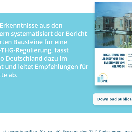
 Erkenntnisse aus den
ern systematisiert der Bericht
erten Bausteine für eine
-THG-Regulierung, fasst
 Deutschland dazu im
ht und leitet Empfehlungen für
tte ab.
Download publica
ist verantwortlich für ca. 40 Prozent der THG-Emissionen, w