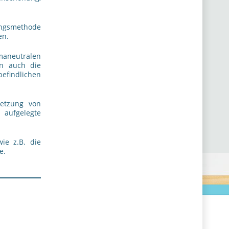
ungsmethode
en.
aneutralen
en auch die
findlichen
setzung von
 aufgelegte
ie z.B. die
e.