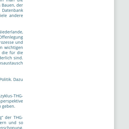
s Bauen, der
 Datenbank
iele andere
iederlande,
Offenlegung
Prozesse und
n wichtigen
 die für die
erlich sind.
ensaustausch
olitik. Dazu
zyklus-THG-
perspektive
u geben.
g” der THG-
dern und so
enschonung,