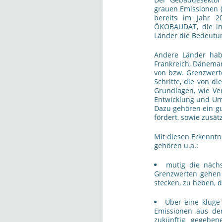
grauen Emissionen (
bereits im Jahr 2
ÖKOBAUDAT, die im
Länder die Bedeutun
Andere Länder habe
Frankreich, Dänema
von bzw. Grenzwert
Schritte, die von 
Grundlagen, wie Ve
Entwicklung und Um
Dazu gehören ein g
fördert, sowie zusä
Mit diesen Erkenntni
gehören u.a.:
mutig die nächs
Grenzwerten gehen 
stecken, zu heben, 
Über eine kluge
Emissionen aus de
zukünftig gegeben