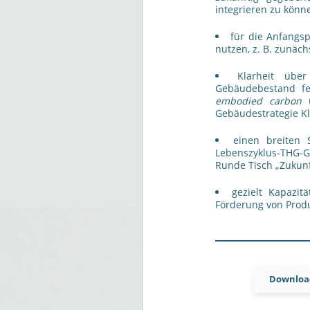
integrieren zu könn
für die Anfangs
nutzen, z. B. zunäch
Klarheit übe
Gebäudebestand fe
embodied carbon
Gebäudestrategie Kl
einen breiten 
Lebenszyklus-THG-
Runde Tisch „Zukunf
gezielt Kapazi
Förderung von Produ
Download