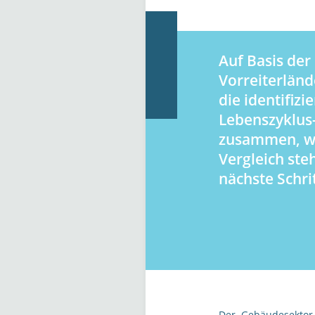
Auf Basis der
Vorreiterländ
die identifizi
Lebenszyklus
zusammen, wo
Vergleich ste
nächste Schri
Der Gebäudesektor 