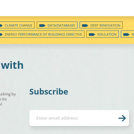
CLIMATE CHANGE
DATA/DATABASES
DEEP RENOVATION
ENERGY PERFORMANCE OF BUILDINGS DIRECTIVE
INSULATION
N
 with
Subscribe
making by
 its
al