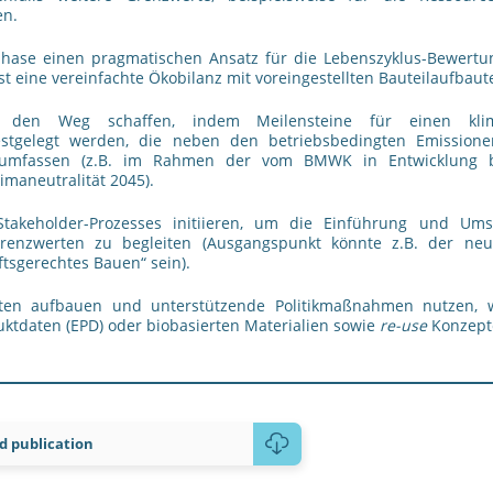
en.
phase einen pragmatischen Ansatz für die Lebenszyklus-Bewert
st eine vereinfachte Ökobilanz mit voreingestellten Bauteilaufbaut
r den Weg schaffen, indem Meilensteine für einen klim
stgelegt werden, die neben den betriebsbedingten Emission
umfassen (z.B. im Rahmen der vom BMWK in Entwicklung be
imaneutralität 2045).
Stakeholder-Prozesses initiieren, um die Einführung und Um
Grenzwerten zu begleiten (Ausgangspunkt könnte z.B. der neu
tsgerechtes Bauen“ sein).
täten aufbauen und unterstützende Politikmaßnahmen nutzen, w
ktdaten (EPD) oder biobasierten Materialien sowie
re-use
Konzept
 publication